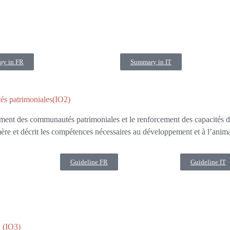
ry in FR
Summary in IT
és patrimoniales(IO2)
ent des communautés patrimoniales et le renforcement des capacités des
re et décrit les compétences nécessaires au développement et à l’ani
Guideline FR
Guideline IT
 (IO3)