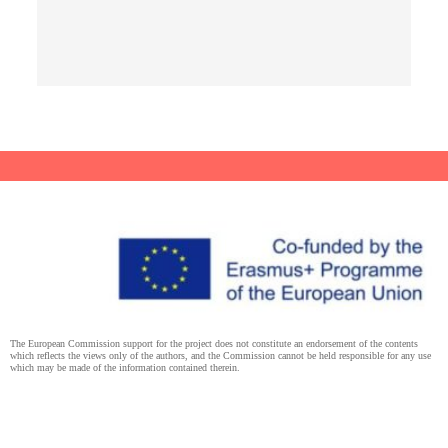
The European Commission support for the project does not constitute an endorsement of the contents
which reflects the views only of the authors, and the Commission cannot be held responsible for any use
which may be made of the information contained therein.