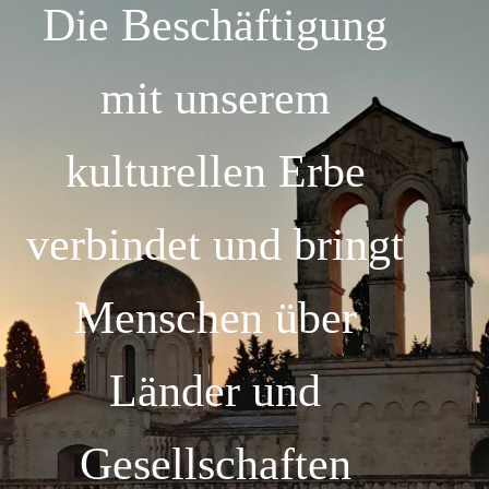
Die Beschäftigung
mit unserem
kulturellen Erbe
verbindet und bringt
Menschen über
Länder und
Gesellschaften