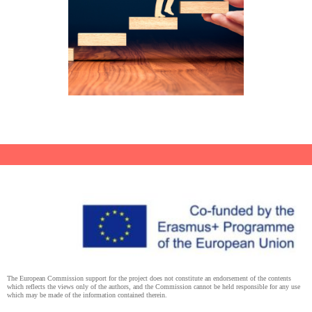
The European Commission support for the project does not constitute an endorsement of the contents
which reflects the views only of the authors, and the Commission cannot be held responsible for any use
which may be made of the information contained therein.